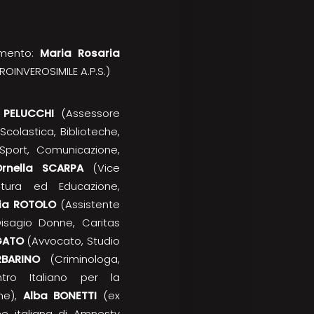
amento:
Maria Rosaria
ROINVEROSIMILE A.P.S.)
a PELUCCHI
(Assessore
 Scolastica, Biblioteche,
 Sport, Comunicazione,
rnella SCARPA
(Vice
tura ed Educazione,
ia ROTOLO
(Assistente
Disagio Donne, Caritas
GATO
(Avvocato, Studio
BARINO
(Criminologa,
ntro Italiano per la
ne),
Alba BONETTI
(ex
ne italiana di Amnesty