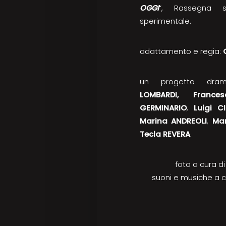
OGGI
“, Rassegna so
sperimentale.
adattamento e regia:
un progetto dra
LOMBARDI, France
GERMINARIO
,
Luigi C
Marina ANDREOLI
,
Ma
Tecla REVERA
foto a cura d
suoni e musiche a c