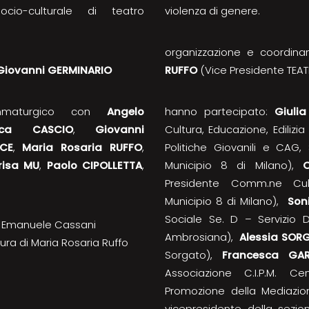
cio-culturale di teatro
violenza di genere.
organizzazione e coordin
Giovanni GERMINARIO
RUFFO
(Vice Presidente TEAT
mmaturgico con
Angelo
hanno partecipato:
Giuli
sca CASCIO
,
Giovanni
Cultura, Educazione, Edilizia
ICE
,
Maria Rosaria RUFFO
,
Politiche Giovanili e CAG,
risa MU
,
Paolo CIPOLLETTA
,
Municipio 8 di Milano),
O
Presidente Comm.ne Cul
Municipio 8 di Milano),
Son
Sociale Se. D – Servizio 
i Emanuele Cassani
Ambrosiana),
Alessia SOR
ura di Maria Rosaria Ruffo
Sorgato),
Francesca GAR
Associazione C.I.P.M. Ce
Promozione della Mediazio
vicepresidente della sezio