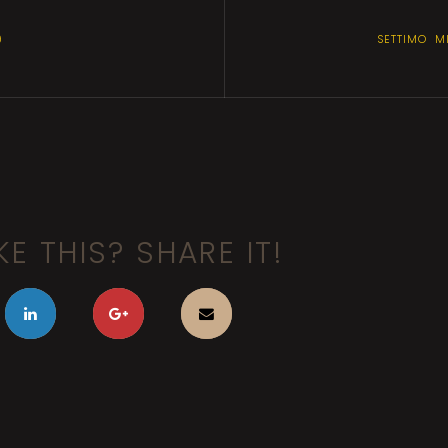
9
SETTIMO MI
KE THIS? SHARE IT!