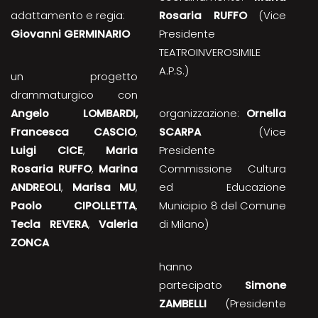
adattamento e regia:
Rosaria RUFFO
(Vice
Giovanni GERMINARIO
Presidente
TEATROINVEROSIMILE
A.P.S.)
un progetto
drammaturgico con
Angelo LOMBARDI,
organizzazione:
Ornella
Francesca CASCIO
,
SCARPA
(Vice
Luigi CICE
,
Maria
Presidente
Rosaria RUFFO
,
Marina
Commissione Cultura
ANDREOLI
,
Marisa MU
,
ed Educazione
Paolo CIPOLLETTA
,
Municipio 8 del Comune
Tecla REVERA
,
Valeria
di Milano)
ZONCA
hanno
partecipato
Simone
ZAMBELLI
(Presidente