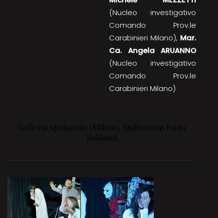
(Nucleo investigativo
Comando Prov.le
Carabinieri Milano),
Mar.
Ca. Angela ARUANNO
(Nucleo investigativo
Comando Prov.le
Carabinieri Milano)
Galleria spettacolo (Milano, Auditorium Enzo
Baldoni)