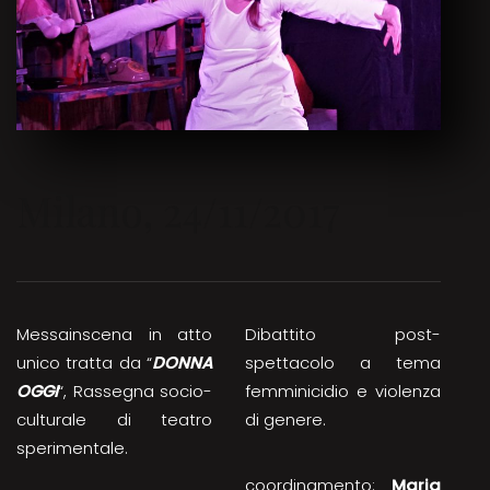
Milano, 24/11/2017
Messainscena in atto
Dibattito post-
unico tratta da “
DONNA
spettacolo a tema
OGGI
“, Rassegna socio-
femminicidio e violenza
culturale di teatro
di genere.
sperimentale.
coordinamento:
Maria