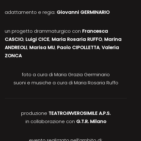
adattamento e regia:
Giovanni GERMINARIO
un progetto drammaturgico con
Francesca
CASCIO
,
Luigi CICE
,
Maria Rosaria RUFFO
,
Marina
ANDREOLI
,
Marisa MU
,
Paolo CIPOLLETTA
,
Valeria
ZONCA
foto a cura di Maria Grazia Germinario
suoni e musiche a cura di Maria Rosaria Ruffo
produzione
TEATRO
IN
VEROSIMILE A.P.S.
in collaborazione con
G.T.R. Milano
evento realizzato nell’ambito di: