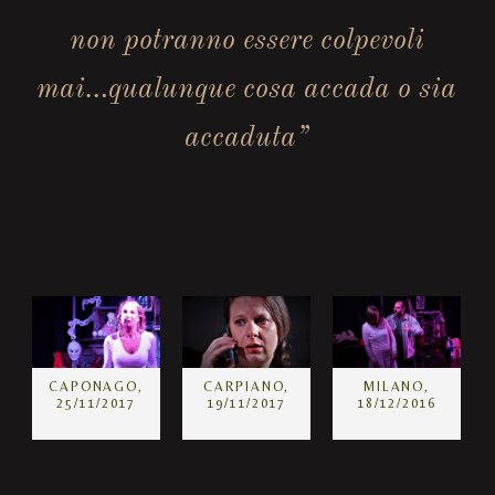
non potranno essere colpevoli
mai…qualunque cosa accada o sia
accaduta”
CAPONAGO,
CARPIANO,
MILANO,
25/11/2017
19/11/2017
18/12/2016